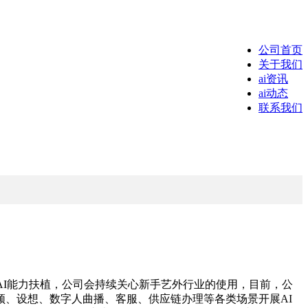
公司首页
关于我们
ai资讯
ai动态
联系我们
I能力扶植，公司会持续关心新手艺外行业的使用，目前，公
、设想、数字人曲播、客服、供应链办理等各类场景开展AI