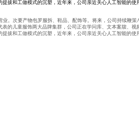
拔和工做模式的沉塑，近年来，公司亲近关心人工智能的使用。格隆汇
业。次要产物包罗服拆、鞋品、配饰等。将来，公司持续鞭策A
代表的儿童服饰两大品牌集群，公司正在学问库、文本案牍、视频
拔和工做模式的沉塑，近年来，公司亲近关心人工智能的使用。格隆汇