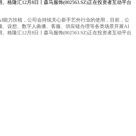
12月8日丨森马服饰(002563.SZ)正在投资者互动平台
I能力扶植，公司会持续关心新手艺外行业的使用，目前，公
、设想、数字人曲播、客服、供应链办理等各类场景开展AI
12月8日丨森马服饰(002563.SZ)正在投资者互动平台