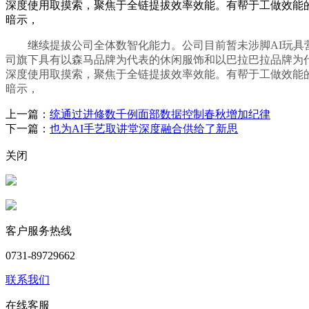
深度使用取摸索，聚焦于全链提拔效率效能。有帮于工做效能的提
暗示，
继续提拔公司全体数智化能力。公司目前暂未涉脚AI玩具营
司旗下具有以森马品牌为代表的休闲服饰和以巴拉巴拉品牌为
深度使用取摸索，聚焦于全链提拔效率效能。有帮于工做效能的提
暗示，
上一篇：
统通过进修数千例面部数据控制春秋增加纪律
下一篇：
也为AI手艺取讲堂深度融合供给了新思
关闭
客户服务热线
0731-89729662
联系我们
在线客服