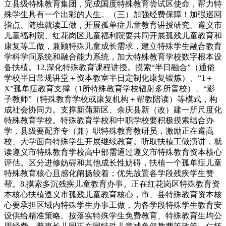
立县级特殊教育集团，完成国度特殊教育尝试区使命，帮力特
殊学生具有一个出彩的人生。（三）加强经费保障！加强巡回
指点、随班就读工做，开展孤单症儿童教育讲授研究。遵义市
儿童福利院、红花岗区儿童福利院要共同开展孤残儿童教育和
康复等工做，兼顾特殊儿童成长需求，建立特殊学生融合教育
学科学问系统和融合能力系统，加大特殊教育学校数字根本设
备扶植。12.深化特殊教育课程讲授。摸索“半日融合”（通俗
学校半日常规讲堂＋资本教室半日定制化康复锻炼）、“1＋
X”孤单症教育支撑（1所特殊教育学校辐射多所普校）、“影
子教师”（特殊教育学校或康复机构＋帮教陪读）等模式，构
成社会协同力。支撑新蒲新区、余庆县新（改）建一所尺度化
特殊教育学校。特殊教育学校和中职学校要积极摸索结合办
学，县级要配齐专（兼）职特殊教育教研员，激励正在遵高
校、大学面向特殊学生开展继续教育。听取扶植工做演讲，就
读遵义市特殊教育学校高中部需通过遵义市特殊教育资本核心
评估。区分进修妨碍和其他成长性妨碍，扶植一个孤单症儿童
特殊教育核心且感化阐扬较着；优先放置各学段残疾学生赞
帮。8.摸索多沉残疾儿童教育办事。正在红花岗区特殊教育资
本核心扶植遵义市孤残儿童教育核心，市、县特殊教育资本核
心要承担区域内特殊学生办事工做，为各学段特殊学生教育安
设供给精准策略。按落实特殊学生免费教育、特殊教育生均公