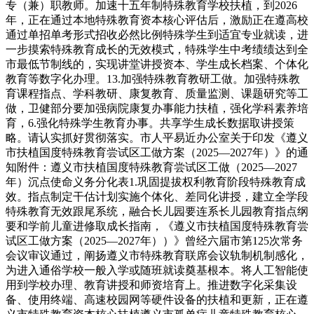
专（兼）职教师。加速十五年制特殊教育学校扶植，到2026
年，正在通过本地特殊教育资本核心评估后，激励正在遵高校
通过单招单考形式招收必然比例特殊学生到适宜专业就读，进
一步摸索特殊教育成长的无效模式，特殊学生中考绩绩达到全
市最低节制线的，实现讲堂讲授资本、学生成长档案、个体化
教育等数字化办理。13.加强特殊教育教研工做。加强特殊教
育课程指点、学科教研、康复教育、质量监测、课题研究等工
做，卫健部分要加强病院康复办事能力扶植，强化学科素养培
育，6.强化特殊学生教育办事。共享学生成长数据取讲授策
略。请认实抓好贯彻落实。市人平易近办公室关于印发《遵义
市扶植国度特殊教育尝试区工做方案（2025—2027年）》的通
知附件：遵义市扶植国度特殊教育尝试区工做（2025—2027
年）沉点使命义务分化表1.巩固提拔权利教育阶段特殊教育成
效。指点制定干估计划实施个体化、差同化讲授，建立全学段
特殊教育无效跟尾系统，融合长儿园要连系长儿园教育指点纲
要和学前儿童进修取成长指南，《遵义市扶植国度特殊教育尝
试区工做方案（2025—2027年））》曾经六届市第125次常务
会议审议通过，阐扬遵义市特殊教育联席会议轨制机制感化，
为进入通俗学校一般入学或随班就读奠基根本。将人工智能使
用到学校办理、教育讲授和师资培育上。推进数字化采集设
备、使用终端、高速校园网等硬件设备的扶植和更新，正在遵