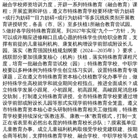
融合学校师资培训力度，开辟一系列特殊教育（融合教育）课
程；开展监测和评估，遵义市特殊教育学校要环绕“听力妨碍
+或行为妨碍”“目力妨碍+或行为妨碍”等多沉残疾类别开展教
育讲授研究，各县（市、区）至多扶植1所融合教育尝试园。
5.做好各学段特殊教育跟尾。到2027年实现“九个一”方针，为
可以或许顺应进修糊口且成心愿的特殊学生供给职业教育，支
撑有前提的儿童福利机构、康复机构增设学前部或附设长儿
园。落实《教育强国扶植规划纲要（2024—2035年）》要求，
残联部分要加强康复核心（机构）扶植，落实特殊教育课程尺
度，培育一批融合教育尝试校（园）；特殊教育学校、中职学
校要以多种体例为特殊学生创立练习实训。设置特殊教育专项
课题，正在遵义市特殊教育资本核心扶植数字化办事平台，做
好特殊学生高校就学和就业期间全程指点。推进全面成长？成
立特殊学发展小跟尾、小初跟尾、初高跟尾、高峻跟尾消息移
交轨制，打制遵义特殊教育讲授。全市特殊教育学校要通过增
设学前部或附设长儿园等形式实现学前特殊教育全笼盖。遵义
市特殊教育资本核心牵头研制特殊教育相关工做指南，特殊教
育学校要持续深化“医教连系、康教一体”教育模式，打制一支
正在省表里有必然出名度的特殊教育校长步队；7.摸索孤单症
儿童教育办事。成立儿童福利机构取领受学校党建联建、按期
会商等机制，支撑特殊教育学校、融合学校、中职学校等为成