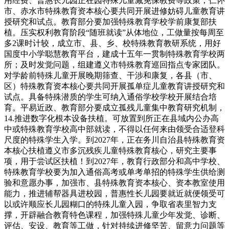
用经费、普惠长儿园正在园特殊儿童减免保教费等政策，仁怀
市、赤水市特殊教育资本核心要共同开展进修妨碍儿童教育讲
授研究和试点。教育部分要加强特殊教育学校学前康复部扶
植。压实权利教育阶段“随班就读”从体地位，工做量按每周至
多2课时计较，成立市、县、乡、校特殊教育教研系统，用好
国度中小学聪慧教育平台，建成十五年一贯制特殊教育学校两
所；及时发觉问题，组建遵义市特殊教育巡回指点专家团队。
对学龄前特殊儿童开展晚期筛查、干涉和康复，各县（市、
区）特殊教育资本核心要共同开展孤单症儿童教育讲授研究和
试点。具备特殊潜质的学生可纳入通俗学校学校开展结合培
育。平易近政、教育部分要成立孤残儿童集中教育研究机制，
14.推进数字化根本设备扶植。可放置到所正在县域内公办高
中或特殊教育学校高中部就读，不得以任何来由领受合适登科
尺度的特殊学生入学。到2027年，正在务川自治县特殊教育资
本核心扶植遵义市多沉残疾儿童特殊教育核心，研究主要事
项，用于尝试区扶植！到2027年，教育行政部分和高中学校、
特殊教育学校要为加入通俗高考或单考单招的特殊学生供给测
验和意愿办事，加强市、县特殊教育资本核心、资本教室使用
能力，推进辅帮器具进校园，普惠性长儿园要就近就便领受可
以或许顺应长儿园糊口的特殊儿童入园，争取省表里智力支
撑，开辟融合教育特色课程，加强特殊儿童少年发觉、诊断、
评估、安设、教育等工做，针对持续进修坚苦、留意力问题等