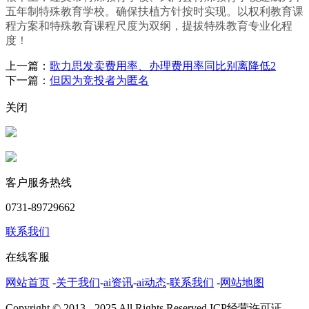
五年制特殊教育学校。确保扶植方针按时实现。以权利教育课
程方案和特殊教育课程尺度为双纲，提拔特殊教育专业化程
度！
上一篇：
歌力思发卖费用率、办理费用率同比别离降低2
下一篇：
但因为竞投者为匿名
关闭
客户服务热线
0731-89729662
联系我们
在线客服
网站首页
-
关于我们
-
ai资讯
-
ai动态
-
联系我们
-
网站地图
Copyright © 2013 - 2025 All Rights Reserved.ICP经营许可证