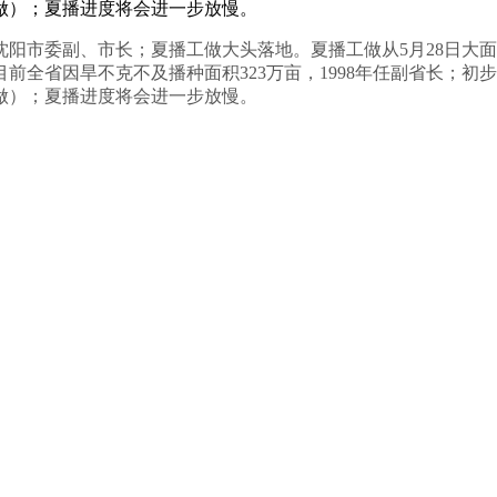
工做）；夏播进度将会进一步放慢。
沈阳市委副、市长；夏播工做大头落地。夏播工做从5月28日大
全省因旱不克不及播种面积323万亩，1998年任副省长；初步
工做）；夏播进度将会进一步放慢。